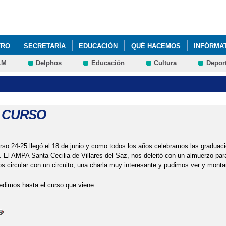
Pasar al
contenido
principal
TRO
SECRETARÍA
EDUCACIÓN
QUÉ HACEMOS
INFÓRMA
LM
Delphos
Educación
Cultura
Depor
OLAR SALUDABLE (PES)
E CURSO
curso 24-25 llegó el 18 de junio y como todos los años celebramos las gradua
to. El AMPA Santa Cecilia de Villares del Saz, nos deleitó con un almuerzo pa
circular con un circuito, una charla muy interesante y pudimos ver y montar
dimos hasta el curso que viene.