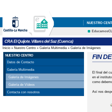
NUESTRO CEN
EducamosC
PROYECTO ESC
CRA El Quijote. Villares del Saz (Cuenca)
Inicio
»
Nuestro Centro
»
Galería Multimedia
»
Galería de Imágenes
Se encuentra usted aquí
FIN D
NUESTRO CENTRO
Datos de Contacto
Galería Multimedia
El final del 
en el institu
Galería de Imágenes
como debemos 
Galería de Vídeos
Así nos despe
Contacta con nosotros