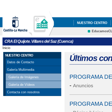
Pa
co
pri
NUESTRO CENTRO
EducamosC
PROYECTO ESCOLAR 
CRFP
CRA El Quijote. Villares del Saz (Cuenca)
Inicio
Se encuentra usted aquí
NUESTRO CENTRO
Últimos co
Datos de Contacto
Galería Multimedia
PROGRAMA DE
Galería de Imágenes
-
Galería de Vídeos
Anuncios
Contacta con nosotros
PROGRAMA DE