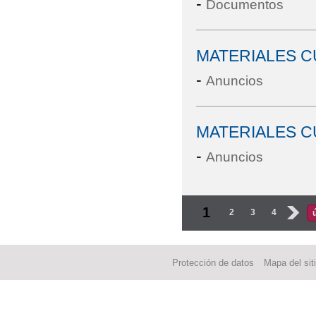
-
Documentos
MATERIALES C
-
Anuncios
MATERIALES C
-
Anuncios
Páginas
1
2
3
4
›
Protección de datos
Mapa del sit