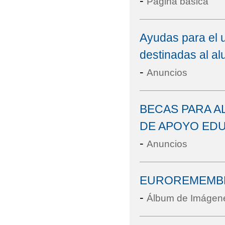
-
Página básica
Ayudas para el u
destinadas al a
-
Anuncios
BECAS PARA A
DE APOYO EDU
-
Anuncios
EUROREMEMBE
-
Álbum de Imágen